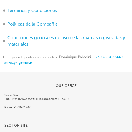
Términos y Condiciones
Políticas de la Compañía
Condiciones generales de uso de las marcas registradas y
materiales
Delegado de protección de datos:
Dominique Palladini
–
+39 7867622449
–
privacy@gemar.it
OUR OFFICE
Gemar Usa
14001 NW 112 Ave. Ste #14 Hialeah Gardens, FL 33018
Phone: +1 786 7735863
SECTION SITE