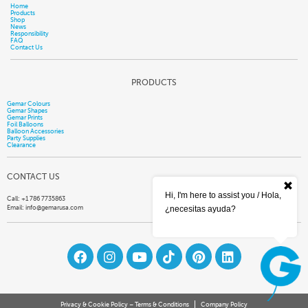
Home
Products
Shop
News
Responsibility
FAQ
Contact Us
PRODUCTS
Gemar Colours
Gemar Shapes
Gemar Prints
Foil Balloons
Balloon Accessories
Party Supplies
Clearance
CONTACT US
Hi, I'm here to assist you / Hola,
Call: +1 786 7735863
¿necesitas ayuda?
Email:
info@gemarusa.com
Privacy & Cookie Policy – Terms & Conditions
Company Policy