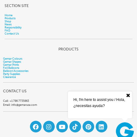
SECTION SITE
Home
Products
Shop
News
Responsibility
FAQ
Contact Us
PRODUCTS
Gemar Colours
Gemar Shapes
Gemar Prints
Foil Balloons
Balloon Accessories
Party Supplies
Clearance
CONTACT US
Hi, I'm here to assist you / Hola,
Call: +1 786 7735863
Email:
info@gemarusa.com
¿necesitas ayuda?