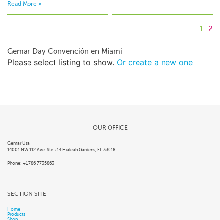
Read More »
1
2
Gemar Day Convención en Miami
Please select listing to show.
Or create a new one
OUR OFFICE
Gemar Usa
14001 NW 112 Ave. Ste #14 Hialeah Gardens, FL 33018
Phone: +1 786 7735863
SECTION SITE
Home
Products
Shop