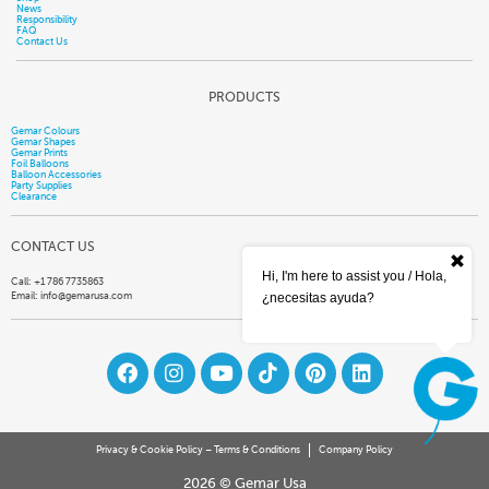
News
Responsibility
FAQ
Contact Us
PRODUCTS
Gemar Colours
Gemar Shapes
Gemar Prints
Foil Balloons
Balloon Accessories
Party Supplies
Clearance
CONTACT US
Hi, I'm here to assist you / Hola,
Call: +1 786 7735863
Email:
info@gemarusa.com
¿necesitas ayuda?
Privacy & Cookie Policy – Terms & Conditions
Company Policy
2026 © Gemar Usa