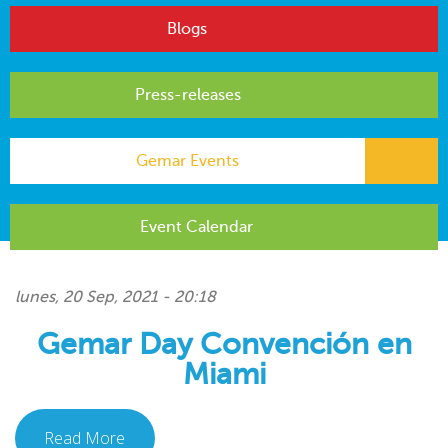
Blogs
Press-releases
Gemar Events
Event Calendar
lunes, 20 Sep, 2021 - 20:18
Gemar Day Convención en
Miami
Read More