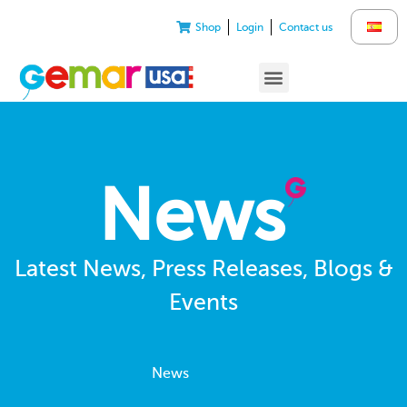
Shop
Login
Contact us
News
Latest News, Press Releases, Blogs &
Events
News