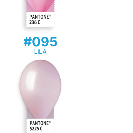
#095
LILA