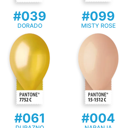
#039
#099
DORADO
MISTY ROSE
#061
#004
DURAZNO
NARANJA