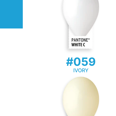
#059
IVORY