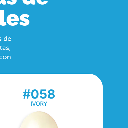
les
s de
tas,
 con
#058
IVORY