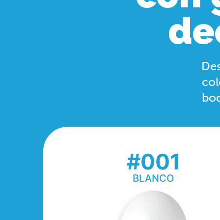
de
Des
col
bod
#001
BLANCO