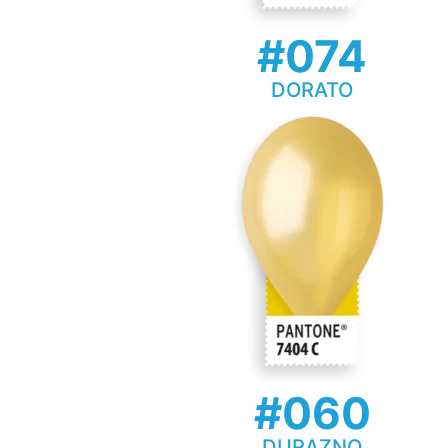
#074
DORATO
#060
DURAZNO