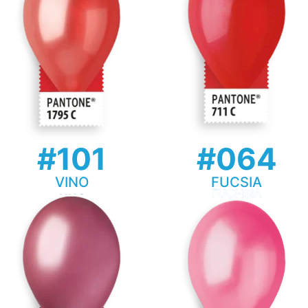
#101
#064
VINO
FUCSIA