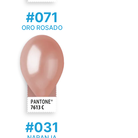
#071
ORO ROSADO
#031
NARANJA