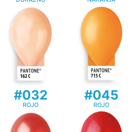
#032
#045
ROJO
ROJO