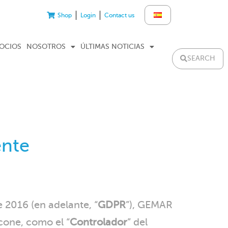
Shop
Login
Contact us
GOCIOS
NOSOTROS
ÚLTIMAS NOTICIAS
SEARCH
ente
2016 (en adelante, “
GDPR
”), GEMAR
acone, como el “
Controlador
” del