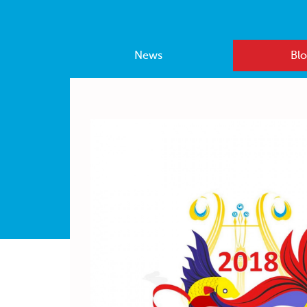
News
Blo