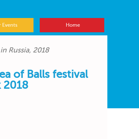
 Events
Home
in Russia, 2018
a of Balls festival
k 2018