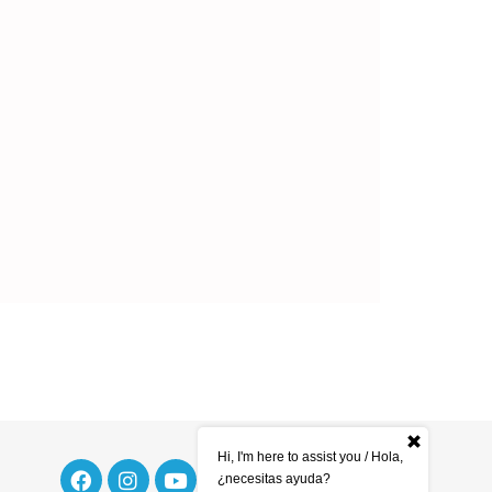
Hi, I'm here to assist you / Hola,
¿necesitas ayuda?